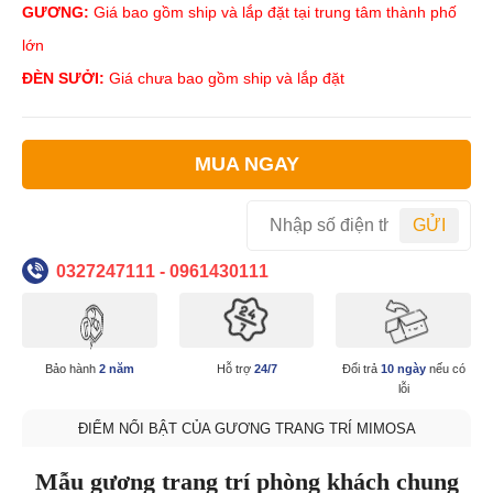
GƯƠNG:
Giá bao gồm ship và lắp đặt tại trung tâm thành phố
lớn
ĐÈN SƯỞI:
Giá chưa bao gồm ship và lắp đặt
MUA NGAY
GỬI
0327247111 - 0961430111
Bảo hành
2 năm
Hỗ trợ
24/7
Đổi trả
10 ngày
nếu có
lỗi
ĐIỂM NỔI BẬT CỦA GƯƠNG TRANG TRÍ MIMOSA
Mẫu gương trang trí phòng khách chung