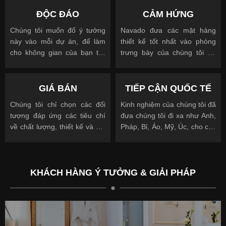
ĐỘC ĐÁO
CẢM HỨNG
Chúng tôi muốn đổ ý tưởng
Navado đưa các mặt hàng
này vào mỗi dự án, để làm
thiết kế tốt nhất vào phòng
cho không gian của bạn trở
trưng bày của chúng tôi để
nên độc đáo
cho phép bạn nhìn, chạm và
được truyền cảm hứng
GIÁ BÁN
TIẾP CẬN QUỐC TẾ
Chúng tôi chỉ chọn các đối
Kinh nghiệm của chúng tôi đã
tượng đáp ứng các tiêu chí
đưa chúng tôi đi xa như Anh,
về chất lượng, thiết kế và giá
Pháp, Bỉ, Áo, Mỹ, Úc, cho các
cả.
khách hàng quốc tế và địa
phương.
KHÁCH HÀNG Ý TƯỞNG & GIẢI PHÁP