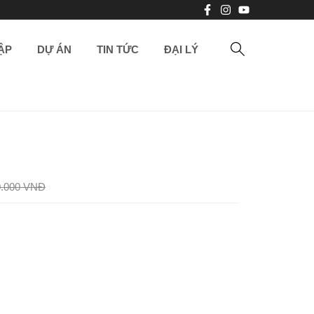
ẬP
DỰ ÁN
TIN TỨC
ĐẠI LÝ
0.000 VNĐ