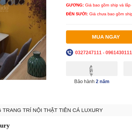
GƯƠNG:
Giá bao gồm ship và lắp đ
ĐÈN SƯỞI:
Giá chưa bao gồm ship
MUA NGAY
0327247111 - 0961430111
Bảo hành
2 năm
 TRANG TRÍ NỘI THẬT TIÊN CÁ LUXURY
xury