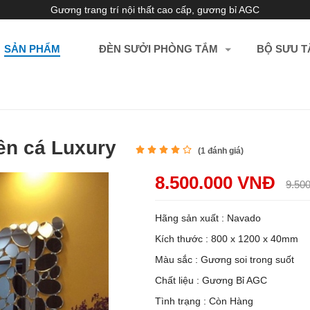
Gương trang trí nội thất cao cấp, gương bỉ AGC
SẢN PHẨM
ĐÈN SƯỞI PHÒNG TẮM
BỘ SƯU T
tiên cá Luxury
(
1
đánh giá)
8.500.000 VNĐ
9.50
Hãng sản xuất : Navado
Kích thước : 800 x 1200 x 40mm
Màu sắc : Gương soi trong suốt
Chất liệu : Gương Bỉ AGC
Tình trạng : Còn Hàng