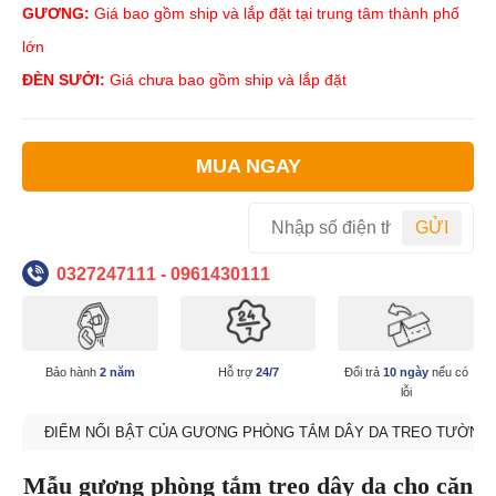
GƯƠNG:
Giá bao gồm ship và lắp đặt tại trung tâm thành phố
lớn
ĐÈN SƯỞI:
Giá chưa bao gồm ship và lắp đặt
MUA NGAY
GỬI
0327247111 - 0961430111
Bảo hành
2 năm
Hỗ trợ
24/7
Đổi trả
10 ngày
nếu có
lỗi
ĐIỂM NỔI BẬT CỦA GƯƠNG PHÒNG TẮM DÂY DA TREO TƯỜNG
Mẫu gương phòng tắm treo dây da cho căn