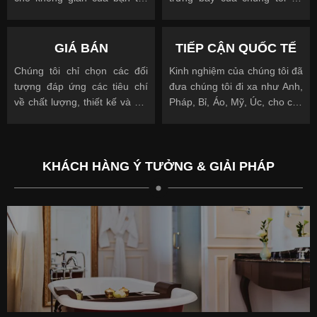
nên độc đáo
cho phép bạn nhìn, chạm và
được truyền cảm hứng
GIÁ BÁN
TIẾP CẬN QUỐC TẾ
Chúng tôi chỉ chọn các đối
Kinh nghiệm của chúng tôi đã
tượng đáp ứng các tiêu chí
đưa chúng tôi đi xa như Anh,
về chất lượng, thiết kế và giá
Pháp, Bỉ, Áo, Mỹ, Úc, cho các
cả.
khách hàng quốc tế và địa
phương.
KHÁCH HÀNG Ý TƯỞNG & GIẢI PHÁP