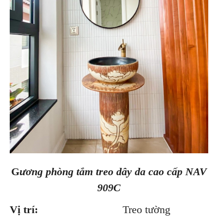
G
ương
phòng tắm treo dây da cao cấp NAV
909C
Vị trí:
Treo tường