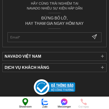
HÃY CÙNG TRẢI NGHIỆM TẠI
NAVADO NHIỀU SỰ KIỆN HẤP DẪN
ĐỪNG BỎ LỠ,
HAY THAM GIA NGAY HÔM NAY
NAVADO VIỆT NAM
DỊCH VỤ KHÁCH HÀNG
©
NAVADO
.
All Rights Reserved
Showroom
Zalo
Messenger
Gọi ngay