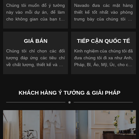
Chúng tôi muốn đổ ý tưởng
Navado đưa các mặt hàng
này vào mỗi dự án, để làm
thiết kế tốt nhất vào phòng
cho không gian của bạn trở
trưng bày của chúng tôi để
nên độc đáo
cho phép bạn nhìn, chạm và
được truyền cảm hứng
GIÁ BÁN
TIẾP CẬN QUỐC TẾ
Chúng tôi chỉ chọn các đối
Kinh nghiệm của chúng tôi đã
tượng đáp ứng các tiêu chí
đưa chúng tôi đi xa như Anh,
về chất lượng, thiết kế và giá
Pháp, Bỉ, Áo, Mỹ, Úc, cho các
cả.
khách hàng quốc tế và địa
phương.
KHÁCH HÀNG Ý TƯỞNG & GIẢI PHÁP