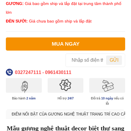
GƯƠNG:
Giá bao gồm ship và lắp đặt tại trung tâm thành phố
lớn
ĐÈN SƯỞI:
Giá chưa bao gồm ship và lắp đặt
MUA NGAY
GỬI
0327247111 - 0961430111
Bảo hành
2 năm
Hỗ trợ
24/7
Đổi trả
10 ngày
nếu có
lỗi
ĐIỂM NỔI BẬT CỦA GƯƠNG NGHỆ THUẬT TRANG TRÍ CAO CẤP
Mẫu gương nghệ thuật decor biệt thự sang