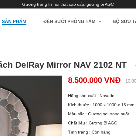
Gương trang trí nội thất cao cấp, gương bỉ AGC
SẢN PHẨM
ĐÈN SƯỞI PHÒNG TẮM
BỘ SƯU T
hách DelRay Mirror NAV 2102 NT
8.500.000 VNĐ
10.0
Hãng sản xuất : Navado
Kích thước : 1000 x 1000 x 15 mm
Màu sắc : Gương soi trong suốt
Chất liệu : Gương Bỉ AGC
Tình trạng : Còn hàng