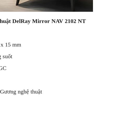
 thuật DelRay Mirror NAV 2102 NT
 15 mm
uốt
GC
g nghệ thuật