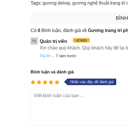
Tags:
gương delray
,
gương nghệ thuật trang trí 
BÌNH
Có
0
Bình luận, đánh giá về
Gương trang trí p
ADMIN
Quản trị viên
TV
Xin chào quý khách. Quý khách hãy để lại b
.
Trả lời
7 năm trước
Bình luận và đánh giá
Nhấn vào đây để đánh giá