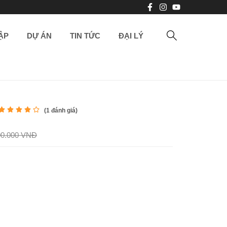
ẬP
DỰ ÁN
TIN TỨC
ĐẠI LÝ
(
1
đánh giá)
00.000 VNĐ