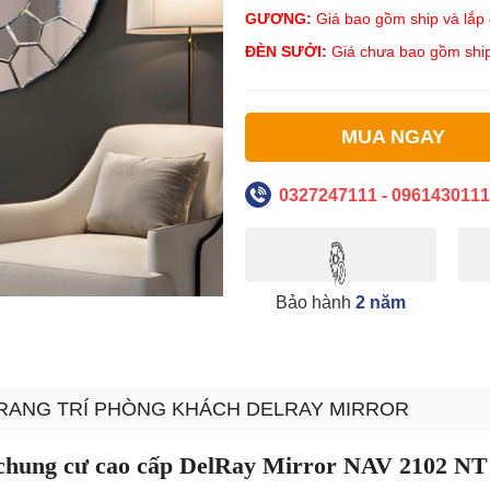
GƯƠNG:
Giá bao gồm ship và lắp đ
ĐÈN SƯỞI:
Giá chưa bao gồm ship
MUA NGAY
0327247111 - 0961430111
Bảo hành
2 năm
TRANG TRÍ PHÒNG KHÁCH DELRAY MIRROR
 chung cư cao cấp DelRay Mirror NAV 2102 NT