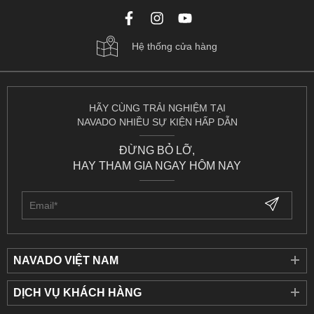
Hệ thống cửa hàng
HÃY CÙNG TRẢI NGHIỆM TẠI
NAVADO NHIỀU SỰ KIỆN HẤP DẪN
ĐỪNG BỎ LỠ,
HAY THAM GIA NGAY HÔM NAY
NAVADO VIỆT NAM
DỊCH VỤ KHÁCH HÀNG