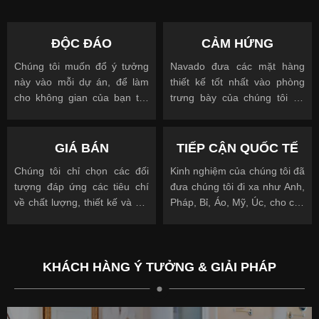
ĐỘC ĐÁO
CẢM HỨNG
Chúng tôi muốn đổ ý tưởng
Navado đưa các mặt hàng
này vào mỗi dự án, để làm
thiết kế tốt nhất vào phòng
cho không gian của bạn trở
trưng bày của chúng tôi để
nên độc đáo
cho phép bạn nhìn, chạm và
được truyền cảm hứng
GIÁ BÁN
TIẾP CẬN QUỐC TẾ
Chúng tôi chỉ chọn các đối
Kinh nghiệm của chúng tôi đã
tượng đáp ứng các tiêu chí
đưa chúng tôi đi xa như Anh,
về chất lượng, thiết kế và giá
Pháp, Bỉ, Áo, Mỹ, Úc, cho các
cả.
khách hàng quốc tế và địa
phương.
KHÁCH HÀNG Ý TƯỞNG & GIẢI PHÁP