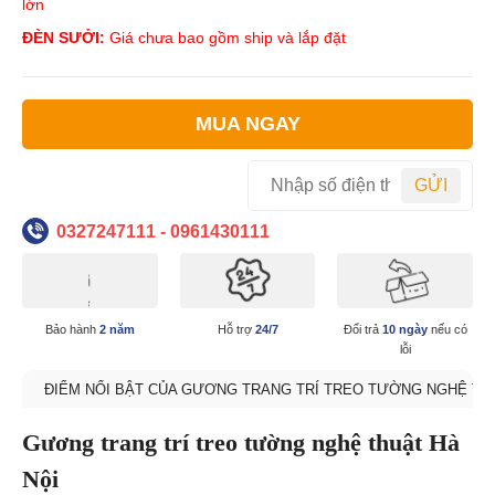
lớn
ĐÈN SƯỞI:
Giá chưa bao gồm ship và lắp đặt
MUA NGAY
GỬI
0327247111 - 0961430111
Bảo hành
2 năm
Hỗ trợ
24/7
Đổi trả
10 ngày
nếu có
lỗi
ĐIỂM NỔI BẬT CỦA GƯƠNG TRANG TRÍ TREO TƯỜNG NGHỆ TH
Gương trang trí treo tường nghệ thuật Hà
Nội