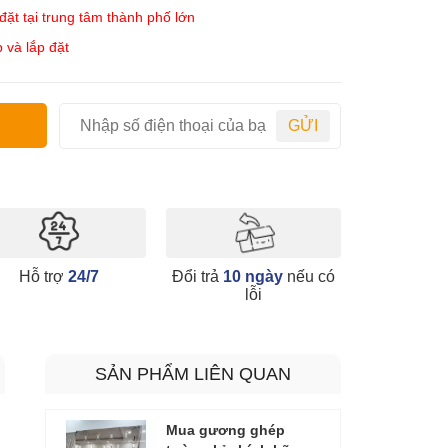
ặt tại trung tâm thành phố lớn
 và lắp đặt
GỬI
Hỗ trợ
24/7
Đổi trả
10 ngày
nếu có
lỗi
SẢN PHẨM LIÊN QUAN
Mua gương ghép