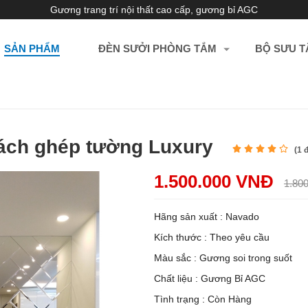
Gương trang trí nội thất cao cấp, gương bỉ AGC
SẢN PHẨM
ĐÈN SƯỞI PHÒNG TẮM
BỘ SƯU T
hách ghép tường Luxury
(
1
đ
1.500.000 VNĐ
1.80
Hãng sản xuất : Navado
Kích thước : Theo yêu cầu
Màu sắc : Gương soi trong suốt
Chất liệu : Gương Bỉ AGC
Tình trạng : Còn Hàng