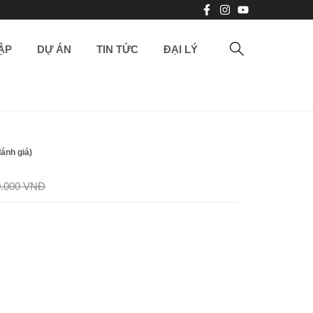
ẬP
DỰ ÁN
TIN TỨC
ĐẠI LÝ
ánh giá)
0.000 VNĐ