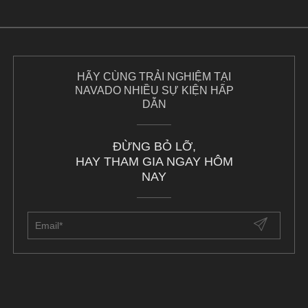
HÃY CÙNG TRẢI NGHIỆM TẠI
NAVADO NHIỀU SỰ KIỆN HẤP
DẪN
ĐỪNG BỎ LỠ,
HAY THAM GIA NGAY HÔM
NAY