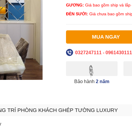
GƯƠNG:
Giá bao gồm ship và lắp đ
ĐÈN SƯỞI:
Giá chưa bao gồm ship
MUA NGAY
0327247111 - 0961430111
Bảo hành
2 năm
ANG TRÍ PHÒNG KHÁCH GHÉP TƯỜNG LUXURY
y