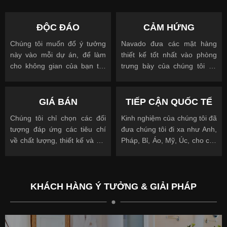
ĐỘC ĐÁO
CẢM HỨNG
Chúng tôi muốn đổ ý tưởng
Navado đưa các mặt hàng
này vào mỗi dự án, để làm
thiết kế tốt nhất vào phòng
cho không gian của bạn trở
trưng bày của chúng tôi để
nên độc đáo
cho phép bạn nhìn, chạm và
được truyền cảm hứng
GIÁ BÁN
TIẾP CẬN QUỐC TẾ
Chúng tôi chỉ chọn các đối
Kinh nghiệm của chúng tôi đã
tượng đáp ứng các tiêu chí
đưa chúng tôi đi xa như Anh,
về chất lượng, thiết kế và giá
Pháp, Bỉ, Áo, Mỹ, Úc, cho các
cả.
khách hàng quốc tế và địa
phương.
KHÁCH HÀNG Ý TƯỞNG & GIẢI PHÁP