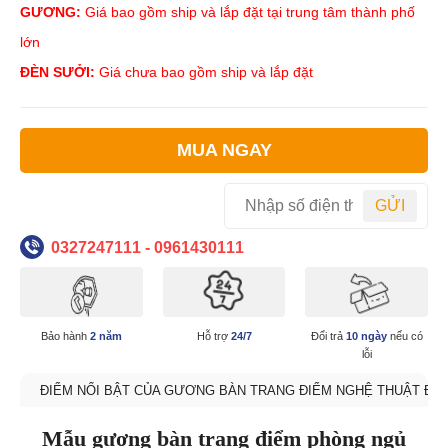
GƯƠNG:
Giá bao gồm ship và lắp đặt tại trung tâm thành phố
lớn
ĐÈN SƯỞI:
Giá chưa bao gồm ship và lắp đặt
MUA NGAY
GỬI
0327247111 - 0961430111
Bảo hành
2 năm
Hỗ trợ
24/7
Đổi trả
10 ngày
nếu có
lỗi
ĐIỂM NỔI BẬT CỦA GƯƠNG BÀN TRANG ĐIỂM NGHỆ THUẬT ĐÈN 
Mẫu gương bàn trang điểm phòng ngủ