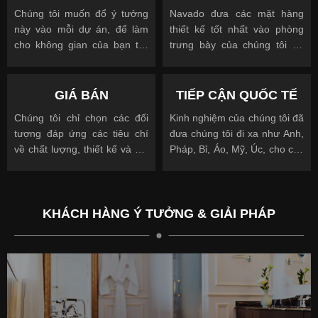
Chúng tôi muốn đổ ý tưởng
Navado đưa các mặt hàng
này vào mỗi dự án, để làm
thiết kế tốt nhất vào phòng
cho không gian của bạn trở
trưng bày của chúng tôi để
nên độc đáo
cho phép bạn nhìn, chạm và
được truyền cảm hứng
GIÁ BÁN
TIẾP CẬN QUỐC TẾ
Chúng tôi chỉ chọn các đối
Kinh nghiệm của chúng tôi đã
tượng đáp ứng các tiêu chí
đưa chúng tôi đi xa như Anh,
về chất lượng, thiết kế và giá
Pháp, Bỉ, Áo, Mỹ, Úc, cho các
cả.
khách hàng quốc tế và địa
phương.
KHÁCH HÀNG Ý TƯỞNG & GIẢI PHÁP