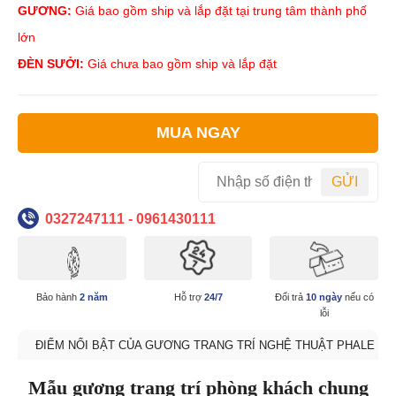
GƯƠNG:
Giá bao gồm ship và lắp đặt tại trung tâm thành phố
lớn
ĐÈN SƯỞI:
Giá chưa bao gồm ship và lắp đặt
MUA NGAY
GỬI
0327247111 - 0961430111
Bảo hành
2 năm
Hỗ trợ
24/7
Đổi trả
10 ngày
nếu có
lỗi
ĐIỂM NỔI BẬT CỦA GƯƠNG TRANG TRÍ NGHỆ THUẬT PHALE
Mẫu gương trang trí phòng khách chung