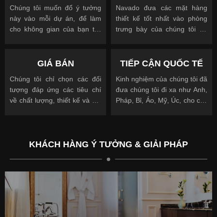
Chúng tôi muốn đổ ý tưởng
Navado đưa các mặt hàng
này vào mỗi dự án, để làm
thiết kế tốt nhất vào phòng
cho không gian của bạn trở
trưng bày của chúng tôi để
nên độc đáo
cho phép bạn nhìn, chạm và
được truyền cảm hứng
GIÁ BÁN
TIẾP CẬN QUỐC TẾ
Chúng tôi chỉ chọn các đối
Kinh nghiệm của chúng tôi đã
tượng đáp ứng các tiêu chí
đưa chúng tôi đi xa như Anh,
về chất lượng, thiết kế và giá
Pháp, Bỉ, Áo, Mỹ, Úc, cho các
cả.
khách hàng quốc tế và địa
phương.
KHÁCH HÀNG Ý TƯỞNG & GIẢI PHÁP