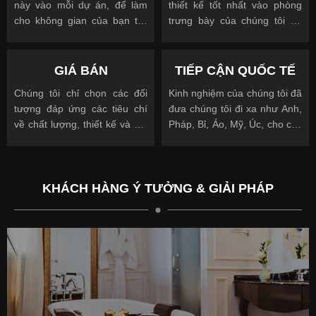
này vào mỗi dự án, để làm
thiết kế tốt nhất vào phòng
cho không gian của bạn trở
trưng bày của chúng tôi để
nên độc đáo
cho phép bạn nhìn, chạm và
được truyền cảm hứng
GIÁ BÁN
TIẾP CẬN QUỐC TẾ
Chúng tôi chỉ chọn các đối
Kinh nghiệm của chúng tôi đã
tượng đáp ứng các tiêu chí
đưa chúng tôi đi xa như Anh,
về chất lượng, thiết kế và giá
Pháp, Bỉ, Áo, Mỹ, Úc, cho các
cả.
khách hàng quốc tế và địa
phương.
KHÁCH HÀNG Ý TƯỞNG & GIẢI PHÁP