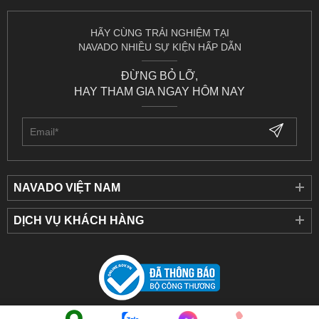
HÃY CÙNG TRẢI NGHIỆM TẠI
NAVADO NHIỀU SỰ KIỆN HẤP DẪN
ĐỪNG BỎ LỠ,
HAY THAM GIA NGAY HÔM NAY
NAVADO VIỆT NAM
DỊCH VỤ KHÁCH HÀNG
©
NAVADO
.
All Rights Reserved