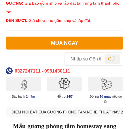
GƯƠNG:
Giá bao gồm ship và lắp đặt tại trung tâm thành phố
lớn
ĐÈN SƯỞI:
Giá chưa bao gồm ship và lắp đặt
MUA NGAY
GỬI
0327247111 - 0961430111
Bảo hành
2 năm
Hỗ trợ
24/7
Đổi trả
10 ngày
nếu có
lỗi
ĐIỂM NỔI BẬT CỦA GƯƠNG PHÒNG TẮM NGHỆ THUẬT NAV 2129
Mẫu gương phòng tắm homestay sang