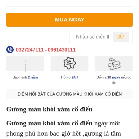
MUA NGAY
GỬI
0327247111 - 0961430111
Bảo hành
2 năm
Hỗ trợ
24/7
Đổi trả
10 ngày
nếu có
lỗi
ĐIỂM NỔI BẬT CỦA GƯƠNG MÀU KHÓI XÁM CỔ ĐIỂN
Gương màu khói xám cổ điển
Gương màu khói xám cổ điển
ngày một
phong phú hơn bao giờ hết ,gương là tâm