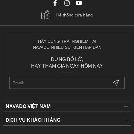
Hệ thống cửa hàng
HÃY CÙNG TRẢI NGHIỆM TẠI
NAVADO NHIỀU SỰ KIỆN HẤP DẪN
ĐỪNG BỎ LỠ,
HAY THAM GIA NGAY HÔM NAY
NAVADO VIỆT NAM
DỊCH VỤ KHÁCH HÀNG