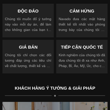
ĐỘC ĐÁO
CẢM HỨNG
Chúng tôi muốn đổ ý tưởng
Navado đưa các mặt hàng
này vào mỗi dự án, để làm
thiết kế tốt nhất vào phòng
cho không gian của bạn trở
trưng bày của chúng tôi để
nên độc đáo
cho phép bạn nhìn, chạm và
được truyền cảm hứng
GIÁ BÁN
TIẾP CẬN QUỐC TẾ
Chúng tôi chỉ chọn các đối
Kinh nghiệm của chúng tôi đã
tượng đáp ứng các tiêu chí
đưa chúng tôi đi xa như Anh,
về chất lượng, thiết kế và giá
Pháp, Bỉ, Áo, Mỹ, Úc, cho các
cả.
khách hàng quốc tế và địa
phương.
KHÁCH HÀNG Ý TƯỞNG & GIẢI PHÁP