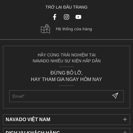
TRỞ LẠI ĐẦU TRANG
Hệ thống cửa hàng
HÃY CÙNG TRẢI NGHIỆM TẠI
NAVADO NHIỀU SỰ KIỆN HẤP DẪN
ĐỪNG BỎ LỠ,
HAY THAM GIA NGAY HÔM NAY
NAVADO VIỆT NAM