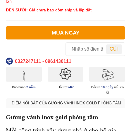
lớn
ĐÈN SƯỞI:
Giá chưa bao gồm ship và lắp đặt
MUA NGAY
GỬI
0327247111 - 0961430111
Bảo hành
2 năm
Hỗ trợ
24/7
Đổi trả
10 ngày
nếu có
lỗi
ĐIỂM NỔI BẬT CỦA GƯƠNG VÀNH INOX GOLD PHÒNG TẮM
Gương vành inox gold phòng tắm
Mỗi công trình xây dựng nhà ở cho hộ gia