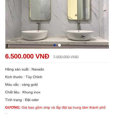
6.500.000 VNĐ
7.000.000 VNĐ
Hãng sản xuất : Navado
Kích thước : Tùy Chỉnh
Màu sắc : vàng gold
Chất liệu : Khung inox
Tình trạng : Đặt oder
GƯƠNG:
Giá bao gồm ship và lắp đặt tại trung tâm thành phố