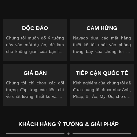
ĐỘC ĐÁO
CẢM HỨNG
Chúng tôi muốn đổ ý tưởng
Navado đưa các mặt hàng
này vào mỗi dự án, để làm
thiết kế tốt nhất vào phòng
cho không gian của bạn trở
trưng bày của chúng tôi để
nên độc đáo
cho phép bạn nhìn, chạm và
được truyền cảm hứng
GIÁ BÁN
TIẾP CẬN QUỐC TẾ
Chúng tôi chỉ chọn các đối
Kinh nghiệm của chúng tôi đã
tượng đáp ứng các tiêu chí
đưa chúng tôi đi xa như Anh,
về chất lượng, thiết kế và giá
Pháp, Bỉ, Áo, Mỹ, Úc, cho các
cả.
khách hàng quốc tế và địa
phương.
KHÁCH HÀNG Ý TƯỞNG & GIẢI PHÁP