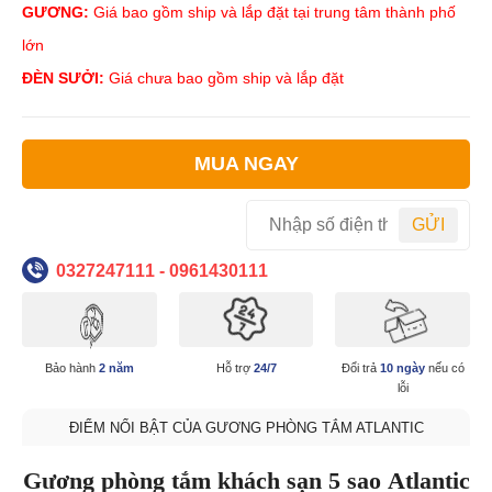
GƯƠNG:
Giá bao gồm ship và lắp đặt tại trung tâm thành phố
lớn
ĐÈN SƯỞI:
Giá chưa bao gồm ship và lắp đặt
MUA NGAY
GỬI
0327247111 - 0961430111
Bảo hành
2 năm
Hỗ trợ
24/7
Đổi trả
10 ngày
nếu có
lỗi
ĐIỂM NỔI BẬT CỦA GƯƠNG PHÒNG TẮM ATLANTIC
Gương phòng tắm khách sạn 5 sao Atlantic