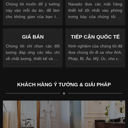
Chúng tôi muốn đổ ý tưởng
Navado đưa các mặt hàng
này vào mỗi dự án, để làm
thiết kế tốt nhất vào phòng
cho không gian của bạn trở
trưng bày của chúng tôi để
nên độc đáo
cho phép bạn nhìn, chạm và
được truyền cảm hứng
GIÁ BÁN
TIẾP CẬN QUỐC TẾ
Chúng tôi chỉ chọn các đối
Kinh nghiệm của chúng tôi đã
tượng đáp ứng các tiêu chí
đưa chúng tôi đi xa như Anh,
về chất lượng, thiết kế và giá
Pháp, Bỉ, Áo, Mỹ, Úc, cho các
cả.
khách hàng quốc tế và địa
phương.
KHÁCH HÀNG Ý TƯỞNG & GIẢI PHÁP