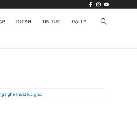
ẬP
DỰ ÁN
TIN TỨC
ĐẠI LÝ
g nghệ thuật lục giác