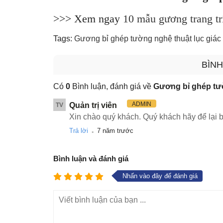
>>> Xem ngay
10 mẫu gương trang t
Tags:
Gương bỉ ghép tường nghệ thuật lục giác
BÌNH
Có
0
Bình luận, đánh giá về
Gương bỉ ghép tườ
ADMIN
Quản trị viên
TV
Xin chào quý khách. Quý khách hãy để lại b
.
Trả lời
7 năm trước
Bình luận và đánh giá
Nhấn vào đây để đánh giá