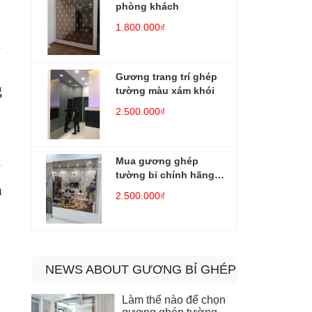
phòng khách
1.800.000₫
i
Gương trang trí ghép
g
tường màu xám khói
2.500.000₫
Mua gương ghép
y
tường bỉ chính hãng
à
cao cấp
2.500.000₫
NEWS ABOUT GƯƠNG BỈ GHÉP TƯỜNG NGH
Làm thế nào để chọn