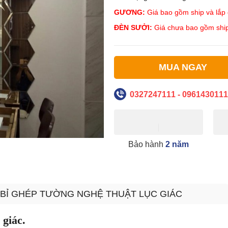
GƯƠNG:
Giá bao gồm ship và lắp đ
ĐÈN SƯỞI:
Giá chưa bao gồm ship
MUA NGAY
0327247111 - 0961430111
Bảo hành
2 năm
 BỈ GHÉP TƯỜNG NGHỆ THUẬT LỤC GIÁC
 giác.