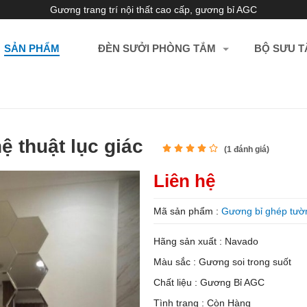
Gương trang trí nội thất cao cấp, gương bỉ AGC
SẢN PHẨM
ĐÈN SƯỞI PHÒNG TẮM
BỘ SƯU T
 thuật lục giác
(
1
đánh giá)
Liên hệ
Mã sản phẩm :
Gương bỉ ghép tườn
Hãng sản xuất : Navado
Màu sắc : Gương soi trong suốt
Chất liệu : Gương Bỉ AGC
Tình trạng : Còn Hàng