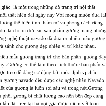
 giác
là một trong những đồ trang trí nội thất
 nội thất hiện đại ngày nay.Với mong muốn đưa lạ
ượng thể hiện tính thẩm mĩ và phong cách riêng
ado đã cho ra đời các sản phẩm gương mang nhữn
ng nghệ thuật navado đã đưa ra nhiều mẫu gương
và sảnh cho gương đẹp nhiều vị trí khác nhau.
hiều mẫu gương trang trí cho bàn phấn ,gương dâ
này .Gương có thể làm theo kích thước bàn phấn v
c treo dễ dàng cơ động bởi móc định vị chắc
hẩm gương navado đều được các nghệ nhân Navado
việt của gương là luôn soi sâu và trong nét.Gương
ừ phôi gương bỉ chất lượng cao nên bền đẹp cùng
lắp đặt free tại hà nội ,giá được niêm yết toàn