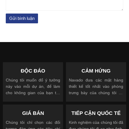
ĐỘC ĐÁO
CẢM HỨNG
Chúng tôi muốn đổ ý tưởng
Navado đưa các mặt hàng
này vào mỗi dự án, để làm
thiết kế tốt nhất vào phòng
cho không gian của bạn trở
trưng bày của chúng tôi để
nên độc đáo
cho phép bạn nhìn, chạm và
được truyền cảm hứng
GIÁ BÁN
TIẾP CẬN QUỐC TẾ
Chúng tôi chỉ chọn các đối
Kinh nghiệm của chúng tôi đã
tượng đáp ứng các tiêu chí
đưa chúng tôi đi xa như Anh,