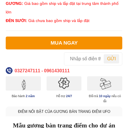
GƯƠNG:
Giá bao gồm ship và lắp đặt tại trung tâm thành phố
lớn
ĐÈN SƯỞI:
Giá chưa bao gồm ship và lắp đặt
MUA NGAY
GỬI
0327247111 - 0961430111
Bảo hành
2 năm
Hỗ trợ
24/7
Đổi trả
10 ngày
nếu có
lỗi
ĐIỂM NỔI BẬT CỦA GƯƠNG BÀN TRANG ĐIỂM UFO
Mẫu gương bàn trang điểm cho dự án