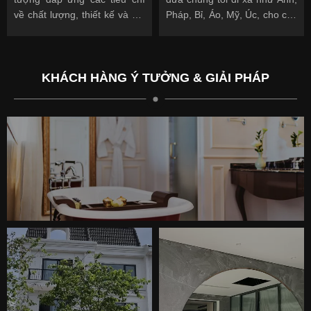
về chất lượng, thiết kế và giá
Pháp, Bỉ, Áo, Mỹ, Úc, cho các
cả.
khách hàng quốc tế và địa
phương.
KHÁCH HÀNG Ý TƯỞNG & GIẢI PHÁP