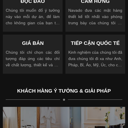
ĐỘC ĐÁO
CẢM HỨNG
Chúng tôi muốn đổ ý tưởng
Navado đưa các mặt hàng
này vào mỗi dự án, để làm
thiết kế tốt nhất vào phòng
cho không gian của bạn trở
trưng bày của chúng tôi để
nên độc đáo
cho phép bạn nhìn, chạm và
được truyền cảm hứng
GIÁ BÁN
TIẾP CẬN QUỐC TẾ
Chúng tôi chỉ chọn các đối
Kinh nghiệm của chúng tôi đã
tượng đáp ứng các tiêu chí
đưa chúng tôi đi xa như Anh,
về chất lượng, thiết kế và giá
Pháp, Bỉ, Áo, Mỹ, Úc, cho các
cả.
khách hàng quốc tế và địa
phương.
KHÁCH HÀNG Ý TƯỞNG & GIẢI PHÁP