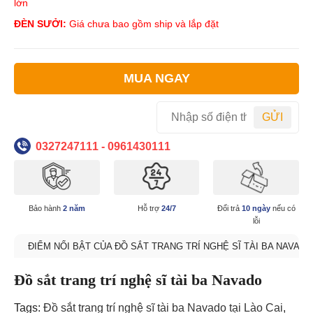
lớn
ĐÈN SƯỞI:
Giá chưa bao gồm ship và lắp đặt
MUA NGAY
GỬI
0327247111 - 0961430111
Bảo hành
2 năm
Hỗ trợ
24/7
Đổi trả
10 ngày
nếu có
lỗi
ĐIỂM NỔI BẬT CỦA ĐỒ SẮT TRANG TRÍ NGHỆ SĨ TÀI BA NAVADO
Đồ sắt trang trí nghệ sĩ tài ba Navado
Tags:
Đồ sắt trang trí nghệ sĩ tài ba Navado tại Lào Cai
,