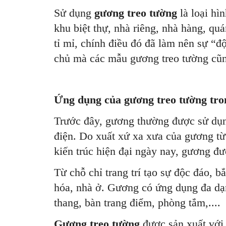
Sử dụng
gương treo tường
là loại hì
khu biệt thự, nhà riêng, nhà hàng, qu
tỉ mỉ, chính điều đó đã làm nên sự “
chủ mà các mẫu gương treo tường cũ
Ứng dụng của gương treo tường tr
Trước đây, gương thường được sử dụng 
điện. Do xuất xứ xa xưa của gương từ 
kiến trúc hiện đại ngày nay, gương đư
Từ chỗ chỉ trang trí tạo sự độc đáo, 
hóa, nhà ở. Gương có ứng dụng đa dạn
thang, bàn trang điểm, phòng tắm,....
Gương treo tường
được sản xuất với 