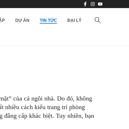
ẬP
DỰ ÁN
TIN TỨC
ĐẠI LÝ
mặt” của cả ngôi nhà. Do đó, không
ất nhiều cách kiểu trang trí phòng
g đẳng cấp khác biệt. Tuy nhiên, bạn
?