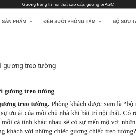
Gương trang trí nội thất cao cấp, gương bỉ AGC
SẢN PHẨM
ĐÈN SƯỞI PHÒNG TẮM
BỘ SƯU T
ới gương treo tường
i gương treo tường
gương treo tường
. Phòng khách được xem là “bộ 
ự ưu ái của mỗi chủ nhà khi bài trí nội thất. Có r
o mỗi cá tính khác nhau sẽ có sự mến mộ với nhữn
òng khách với những chiếc gương chiếc treo tường