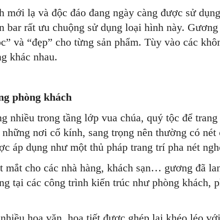
nh mới lạ và độc đáo đang ngày càng được sử dụng p
án bar rất ưu chuộng sử dụng loại hình này. Gương 
độc” và “đẹp” cho từng sản phẩm. Tùy vào các khôn
ng khác nhau.
ong phòng khách
nhiều trong tầng lớp vua chúa, quý tộc để trang t
những nơi cổ kính, sang trọng nên thường có nét 
ợc áp dụng như một thủ pháp trang trí pha nét ngh
bắt mắt cho các nhà hàng, khách sạn… gương đã lan
g tại các công trình kiến trúc như phòng khách, 
nhiều hoa văn, họa tiết được ghép lại khéo léo vớ