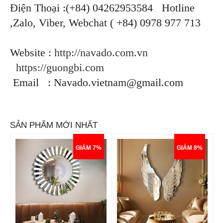
Điện Thoại :(+84) 04262953584 Hotline
,Zalo, Viber, Webchat ( +84) 0978 977 713
Website :
http://navado.com.vn
https://guongbi.com
Email : Navado.vietnam@gmail.com
SẢN PHẨM MỚI NHẤT
GIẢM 7%
GIẢM 8%