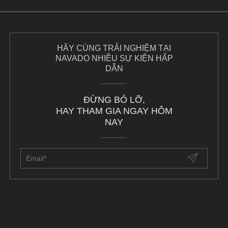
HÃY CÙNG TRẢI NGHIỆM TẠI
NAVADO NHIỀU SỰ KIỆN HẤP
DẪN
ĐỪNG BỎ LỠ,
HAY THAM GIA NGAY HÔM
NAY