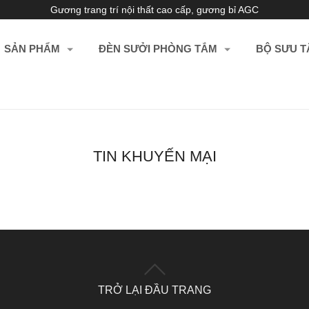
Gương trang trí nội thất cao cấp, gương bỉ AGC
SẢN PHẨM
ĐÈN SƯỞI PHÒNG TẮM
BỘ SƯU T
TIN KHUYẾN MẠI
TRỞ LẠI ĐẦU TRANG