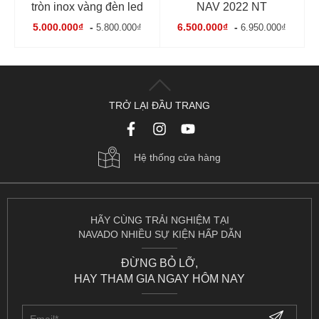
tròn inox vàng đèn led
NAV 2022 NT
5.000.000₫
-
6.500.000₫
-
5.800.000₫
6.950.000₫
TRỞ LẠI ĐẦU TRANG
Hệ thống cửa hàng
HÃY CÙNG TRẢI NGHIỆM TẠI
NAVADO NHIỀU SỰ KIỆN HẤP DẪN
ĐỪNG BỎ LỠ,
HAY THAM GIA NGAY HÔM NAY