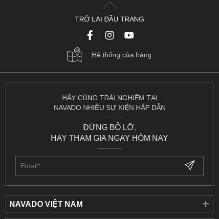
TRỞ LẠI ĐẦU TRANG
Hệ thống cửa hàng
HÃY CÙNG TRẢI NGHIỆM TẠI
NAVADO NHIỀU SỰ KIỆN HẤP DẪN
ĐỪNG BỎ LỠ,
HAY THAM GIA NGAY HÔM NAY
NAVADO VIỆT NAM