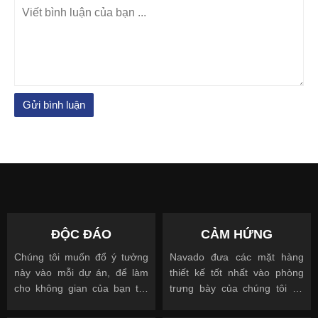
ĐỘC ĐÁO
CẢM HỨNG
Chúng tôi muốn đổ ý tưởng
Navado đưa các mặt hàng
này vào mỗi dự án, để làm
thiết kế tốt nhất vào phòng
cho không gian của bạn trở
trưng bày của chúng tôi để
nên độc đáo
cho phép bạn nhìn, chạm và