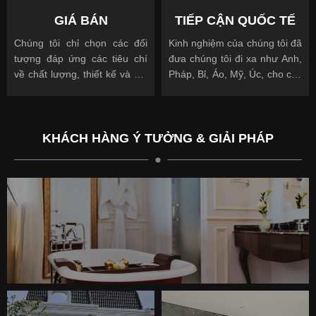
được truyền cảm hứng
GIÁ BÁN
TIẾP CẬN QUỐC TẾ
Chúng tôi chỉ chọn các đối
Kinh nghiệm của chúng tôi đã
tượng đáp ứng các tiêu chí
đưa chúng tôi đi xa như Anh,
về chất lượng, thiết kế và giá
Pháp, Bỉ, Áo, Mỹ, Úc, cho các
cả.
khách hàng quốc tế và địa
phương.
KHÁCH HÀNG Ý TƯỞNG & GIẢI PHÁP