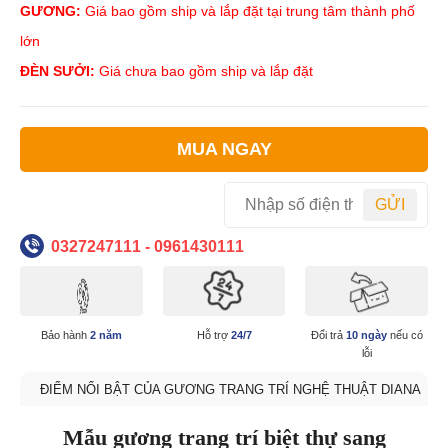
GƯƠNG:
Giá bao gồm ship và lắp đặt tại trung tâm thành phố
lớn
ĐÈN SƯỞI:
Giá chưa bao gồm ship và lắp đặt
MUA NGAY
GỬI
0327247111 - 0961430111
Bảo hành
2 năm
Hỗ trợ
24/7
Đổi trả
10 ngày
nếu có
lỗi
ĐIỂM NỔI BẬT CỦA GƯƠNG TRANG TRÍ NGHỆ THUẬT DIANA
Mẫu gương trang trí biệt thự sang