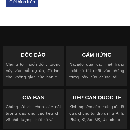
ĐỘC ĐÁO
CẢM HỨNG
Chúng tôi muốn đổ ý tưởng
Navado đưa các mặt hàng
này vào mỗi dự án, để làm
thiết kế tốt nhất vào phòng
cho không gian của bạn trở
trưng bày của chúng tôi để
nên độc đáo
cho phép bạn nhìn, chạm và
được truyền cảm hứng
GIÁ BÁN
TIẾP CẬN QUỐC TẾ
Chúng tôi chỉ chọn các đối
Kinh nghiệm của chúng tôi đã
tượng đáp ứng các tiêu chí
đưa chúng tôi đi xa như Anh,
về chất lượng, thiết kế và giá
Pháp, Bỉ, Áo, Mỹ, Úc, cho các
cả.
khách hàng quốc tế và địa