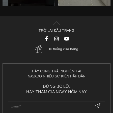
TRỞ LẠI ĐẦU TRANG
Hệ thống cửa hàng
HÃY CÙNG TRẢI NGHIỆM TẠI
NAVADO NHIỀU SỰ KIỆN HẤP DẪN
ĐỪNG BỎ LỠ,
HAY THAM GIA NGAY HÔM NAY