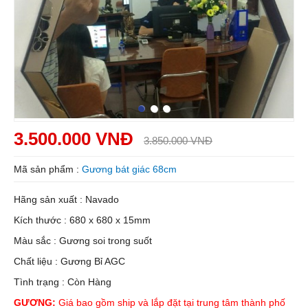
3.500.000 VNĐ
3.850.000 VNĐ
Mã sản phẩm :
Gương bát giác 68cm
Hãng sản xuất : Navado
Kích thước : 680 x 680 x 15mm
Màu sắc : Gương soi trong suốt
Chất liệu : Gương Bỉ AGC
Tình trạng : Còn Hàng
GƯƠNG:
Giá bao gồm ship và lắp đặt tại trung tâm thành phố