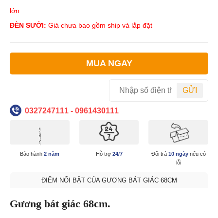
lớn
ĐÈN SƯỞI:
Giá chưa bao gồm ship và lắp đặt
MUA NGAY
GỬI
0327247111 - 0961430111
Bảo hành
2 năm
Hỗ trợ
24/7
Đổi trả
10 ngày
nếu có
lỗi
ĐIỂM NỔI BẬT CỦA GƯƠNG BÁT GIÁC 68CM
Gương bát giác 68cm.