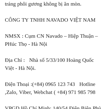
tráng phôi gương không bị ăn mòn.
CÔNG TY TNHH NAVADO VIỆT NAM
NMSX : Cụm CN Navado – Hiệp Thuận –
PHúc Thọ - Hà Nội
Địa Chỉ : Nhà số 5/33/100 Hoàng Quốc
Việt - Hà Nội.
Điện Thoại :(+84) 0965 123 743 Hotline
,Zalo, Viber, Webchat ( +84) 971 985 798
VPGD Hồ Chí Minh: 140/54 Điện Biên Phủ,