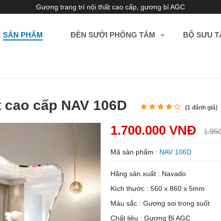
Gương trang trí nội thất cao cấp, gương bỉ AGC
SẢN PHẨM
ĐÈN SƯỞI PHÒNG TẮM
BỘ SƯU T
t cao cấp NAV 106D
(
1
đánh giá)
1.700.000 VNĐ
1.95
Mã sản phẩm :
NAV 106D
Hãng sản xuất : Navado
Kích thước : 560 x 860 x 5mm
Màu sắc : Gương soi trong suốt
Chất liệu : Gương Bỉ AGC