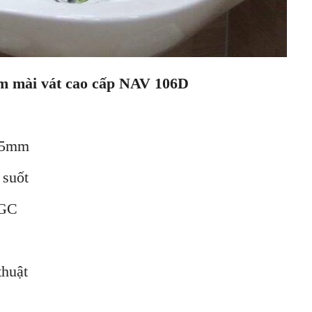
m mài vát cao cấp NAV 106D
5mm
uốt
GC
uật