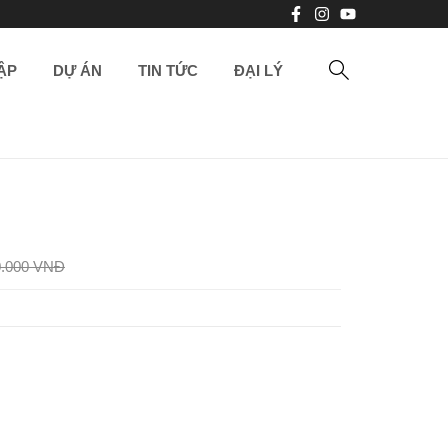
ẬP
DỰ ÁN
TIN TỨC
ĐẠI LÝ
0.000 VNĐ