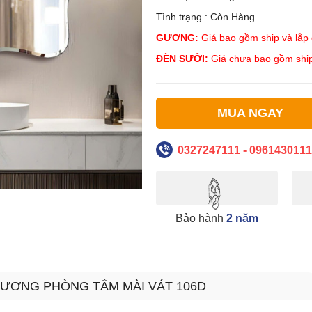
Tình trạng : Còn Hàng
GƯƠNG:
Giá bao gồm ship và lắp đ
ĐÈN SƯỞI:
Giá chưa bao gồm ship
MUA NGAY
0327247111 - 0961430111
Bảo hành
2 năm
GƯƠNG PHÒNG TẮM MÀI VÁT 106D