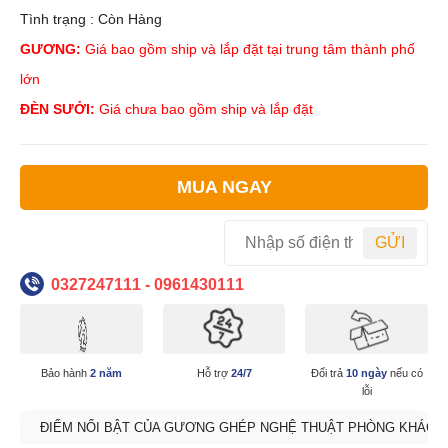
Tình trạng : Còn Hàng
GƯƠNG:
Giá bao gồm ship và lắp đặt tại trung tâm thành phố
lớn
ĐÈN SƯỞI:
Giá chưa bao gồm ship và lắp đặt
MUA NGAY
GỬI
0327247111 - 0961430111
Bảo hành
2 năm
Hỗ trợ
24/7
Đổi trả
10 ngày
nếu có
lỗi
ĐIỂM NỔI BẬT CỦA GƯƠNG GHÉP NGHỆ THUẬT PHÒNG KHÁCH