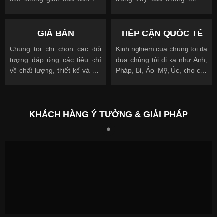
nên độc đáo
cho phép bạn nhìn, chạm và
được truyền cảm hứng
GIÁ BÁN
TIẾP CẬN QUỐC TẾ
Chúng tôi chỉ chọn các đối
Kinh nghiệm của chúng tôi đã
tượng đáp ứng các tiêu chí
đưa chúng tôi đi xa như Anh,
về chất lượng, thiết kế và giá
Pháp, Bỉ, Áo, Mỹ, Úc, cho các
cả.
khách hàng quốc tế và địa
phương.
KHÁCH HÀNG Ý TƯỞNG & GIẢI PHÁP