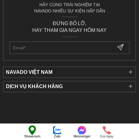
HÃY CÙNG TRẢI NGHIỆM TẠI
NAVADO NHIỀU SỰ KIỆN HẤP DẪN
ĐỪNG BỎ LỠ,
HAY THAM GIA NGAY HÔM NAY
NAVADO VIỆT NAM
DỊCH VỤ KHÁCH HÀNG
©
NAVADO
.
All Rights Reserved
Showroom
Zalo
Messenger
Gọi ngay