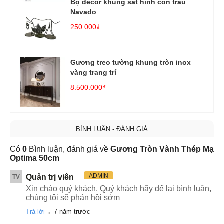
Bộ decor khung sắt hình con trâu
Navado
250.000₫
Gương treo tường khung tròn inox
vàng trang trí
8.500.000₫
BÌNH LUẬN - ĐÁNH GIÁ
Có
0
Bình luận, đánh giá về
Gương Tròn Vành Thép Mạ
Optima 50cm
ADMIN
Quản trị viên
TV
Xin chào quý khách. Quý khách hãy để lại bình luận,
chúng tôi sẽ phản hồi sớm
.
Trả lời
7 năm trước