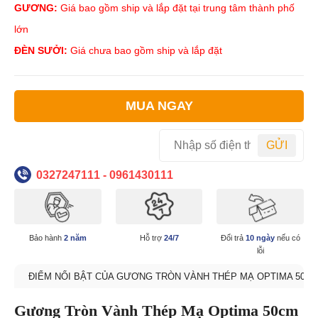
GƯƠNG:
Giá bao gồm ship và lắp đặt tại trung tâm thành phố
lớn
ĐÈN SƯỞI:
Giá chưa bao gồm ship và lắp đặt
MUA NGAY
GỬI
0327247111 - 0961430111
Bảo hành
2 năm
Hỗ trợ
24/7
Đổi trả
10 ngày
nếu có
lỗi
ĐIỂM NỔI BẬT CỦA GƯƠNG TRÒN VÀNH THÉP MẠ OPTIMA 50C
Gương Tròn Vành Thép Mạ Optima 50cm