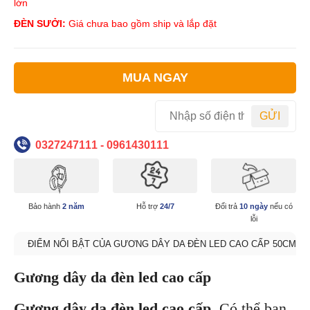
lớn
ĐÈN SƯỞI:
Giá chưa bao gồm ship và lắp đặt
MUA NGAY
GỬI
0327247111 - 0961430111
Bảo hành
2 năm
Hỗ trợ
24/7
Đổi trả
10 ngày
nếu có
lỗi
ĐIỂM NỔI BẬT CỦA GƯƠNG DÂY DA ĐÈN LED CAO CẤP 50CM
Gương dây da đèn led cao cấp
Gương dây da đèn led cao cấp.
Có thể bạn