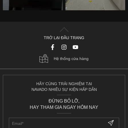
TRỞ LẠI ĐẦU TRANG
Hệ thống cửa hàng
HÃY CÙNG TRẢI NGHIỆM TẠI
NAVADO NHIỀU SỰ KIỆN HẤP DẪN
ĐỪNG BỎ LỠ,
HAY THAM GIA NGAY HÔM NAY