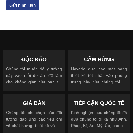
ĐỘC ĐÁO
CẢM HỨNG
Chúng tôi muốn đổ ý tưởng
Navado đưa các mặt hàng
này vào mỗi dự án, để làm
thiết kế tốt nhất vào phòng
cho không gian của bạn trở
trưng bày của chúng tôi để
nên độc đáo
cho phép bạn nhìn, chạm và
được truyền cảm hứng
GIÁ BÁN
TIẾP CẬN QUỐC TẾ
Chúng tôi chỉ chọn các đối
Kinh nghiệm của chúng tôi đã
tượng đáp ứng các tiêu chí
đưa chúng tôi đi xa như Anh,
về chất lượng, thiết kế và giá
Pháp, Bỉ, Áo, Mỹ, Úc, cho các
cả.
khách hàng quốc tế và địa