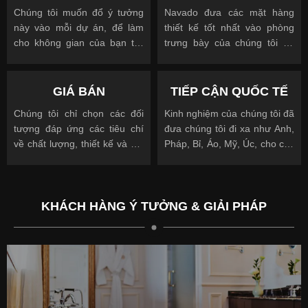
Chúng tôi muốn đổ ý tưởng
Navado đưa các mặt hàng
này vào mỗi dự án, để làm
thiết kế tốt nhất vào phòng
cho không gian của bạn trở
trưng bày của chúng tôi để
nên độc đáo
cho phép bạn nhìn, chạm và
được truyền cảm hứng
GIÁ BÁN
TIẾP CẬN QUỐC TẾ
Chúng tôi chỉ chọn các đối
Kinh nghiệm của chúng tôi đã
tượng đáp ứng các tiêu chí
đưa chúng tôi đi xa như Anh,
về chất lượng, thiết kế và giá
Pháp, Bỉ, Áo, Mỹ, Úc, cho các
cả.
khách hàng quốc tế và địa
phương.
KHÁCH HÀNG Ý TƯỞNG & GIẢI PHÁP