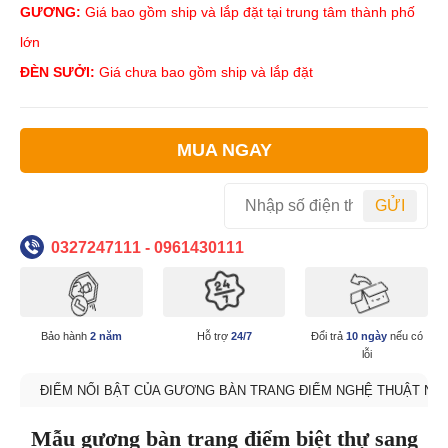
GƯƠNG:
Giá bao gồm ship và lắp đặt tại trung tâm thành phố
lớn
ĐÈN SƯỞI:
Giá chưa bao gồm ship và lắp đặt
MUA NGAY
GỬI
0327247111 - 0961430111
Bảo hành
2 năm
Hỗ trợ
24/7
Đổi trả
10 ngày
nếu có
lỗi
ĐIỂM NỔI BẬT CỦA GƯƠNG BÀN TRANG ĐIỂM NGHỆ THUẬT NAV
Mẫu gương bàn trang điểm biệt thự sang