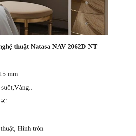
 nghệ thuật Natasa NAV 2062D-NT
5 mm
t,Vàng..
GC
, Hình tròn