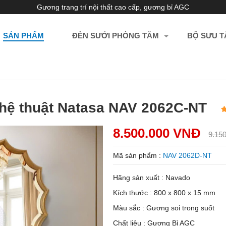
Gương trang trí nội thất cao cấp, gương bỉ AGC
SẢN PHẨM
ĐÈN SƯỞI PHÒNG TẮM
BỘ SƯU T
hệ thuật Natasa NAV 2062C-NT
8.500.000 VNĐ
9.15
Mã sản phẩm :
NAV 2062D-NT
Hãng sản xuất : Navado
Kích thước : 800 x 800 x 15 mm
Màu sắc : Gương soi trong suốt
Chất liệu : Gương Bỉ AGC