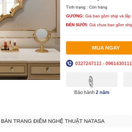
Tình trạng : Còn hàng
GƯƠNG:
Giá bao gồm ship và lắp đ
ĐÈN SƯỞI:
Giá chưa bao gồm ship
MUA NGAY
0327247111 - 0961430111
Bảo hành
2 năm
 BÀN TRANG ĐIỂM NGHỆ THUẬT NATASA