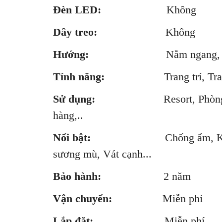
Đèn LED:
Không
Dây treo:
Không
Hướng:
Nằm ngang, Thẳ
Tính năng:
Trang trí, Trang
Sử dụng:
Resort, Phòng khách
hàng,..
Nổi bật:
Chống ẩm, Không gỉ, 
sương mù, Vát cạnh...
Bảo hành:
2 năm
Vận chuyển:
Miễn phí
Lắp đặt:
Miễn phí