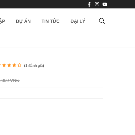
ẬP
DỰ ÁN
TIN TỨC
ĐẠI LÝ
(
1
đánh giá)
0.000 VNĐ