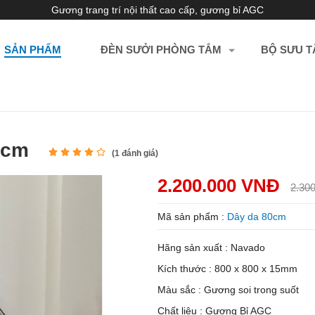
Gương trang trí nội thất cao cấp, gương bỉ AGC
SẢN PHẨM
ĐÈN SƯỞI PHÒNG TẮM
BỘ SƯU T
80cm
(
1
đánh giá)
2.200.000 VNĐ
2.30
Mã sản phẩm :
Dây da 80cm
Hãng sản xuất : Navado
Kích thước : 800 x 800 x 15mm
Màu sắc : Gương soi trong suốt
Chất liệu : Gương Bỉ AGC