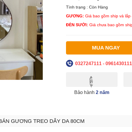
Tình trạng : Còn Hàng
GƯƠNG:
Giá bao gồm ship và lắp đ
ĐÈN SƯỞI:
Giá chưa bao gồm ship
MUA NGAY
0327247111 - 0961430111
Bảo hành
2 năm
 BÁN GƯƠNG TREO DÂY DA 80CM