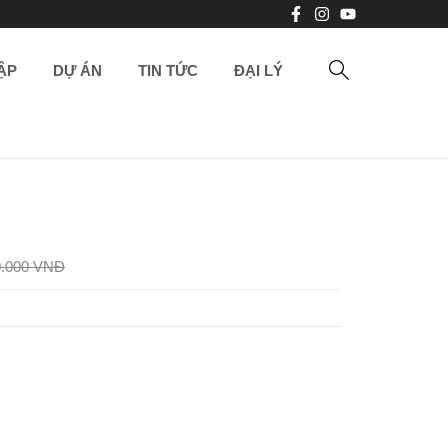
ẬP
DỰ ÁN
TIN TỨC
ĐẠI LÝ
0.000 VNĐ